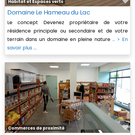
Fa
Habitat et Espaces verts
Domaine Le Hameau du Lac
Le concept Devenez propriétaire de votre
résidence principale ou secondaire et de votre
terrain dans un domaine en pleine nature
... > En
savoir plus ....
Fa
Commerces de proximité