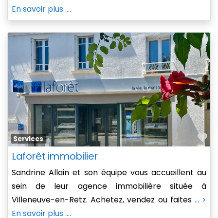
En savoir plus ....
Fa
Services
Laforêt immobilier
Sandrine Allain et son équipe vous accueillent au
sein de leur agence immobilière située à
Villeneuve-en-Retz. Achetez, vendez ou faites
... >
En savoir plus ....