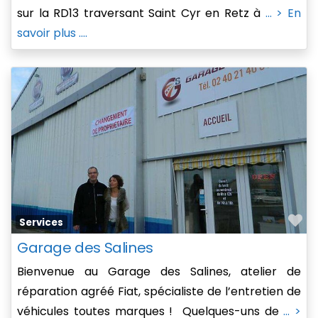
sur la RD13 traversant Saint Cyr en Retz à
... > En
savoir plus ....
Fa
Services
Garage des Salines
Bienvenue au Garage des Salines, atelier de
réparation agréé Fiat, spécialiste de l’entretien de
véhicules toutes marques ! Quelques-uns de
... >