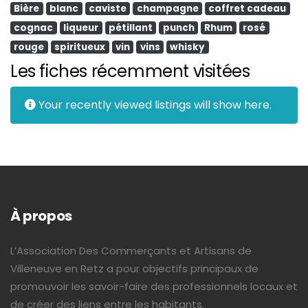
Bière
blanc
caviste
champagne
coffret cadeau
cognac
liqueur
pétillant
punch
Rhum
rosé
rouge
spiritueux
vin
vins
whisky
Les fiches récemment visitées
Your recently viewed listings will show here.
À propos
L’Association Des Commerçants et Artisans de
Villeneuve en Retz a pour objectifs principaux de
promouvoir les savoir-faire des professionnels locaux et
de créer des liens entre les habitants.