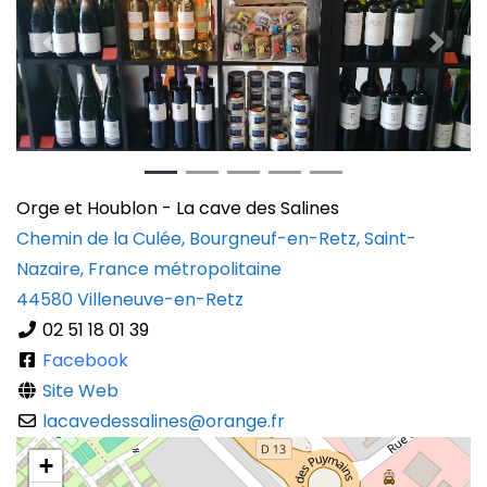
Previous
Next
Orge et Houblon - La cave des Salines
Chemin de la Culée, Bourgneuf-en-Retz, Saint-
Nazaire, France métropolitaine
44580
Villeneuve-en-Retz
02 51 18 01 39
Facebook
Site Web
lacavedessalines
@
orange.fr
+