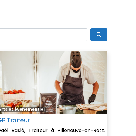
Search
ite
Favorite
Arts et évenementiel
GB Traiteur
aël Baslé, Traiteur à Villeneuve-en-Retz,