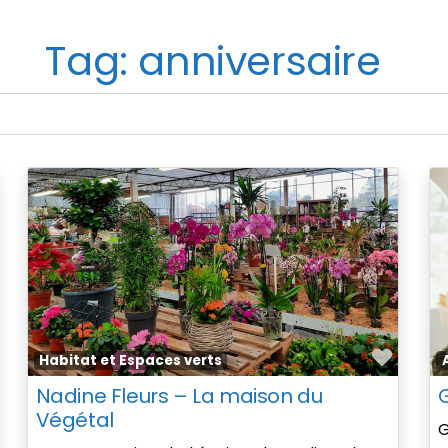
Tag: anniversaire
avorite
Favor
Habitat et Espaces verts
Nadine Fleurs – La maison du
Végétal
G