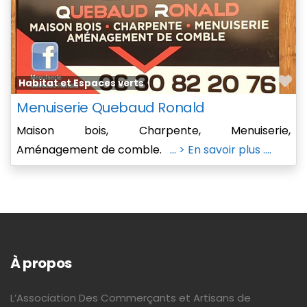
Fa
Habitat et Espaces verts
Menuiserie Quebaud Ronald
Maison bois, Charpente, Menuiserie,
Aménagement de comble.
... > En savoir plus ....
À propos
L’Association Des Commerçants et Artisans de