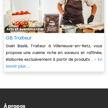
Fa
Arts et évenementiel
GB Traiteur
Gaël Baslé, Traiteur à Villeneuve-en-Retz, vous
propose une cuisine riche en saveurs et raffinée,
élaborée exclusivement à partir de produits
... > En
savoir plus ....
À propos