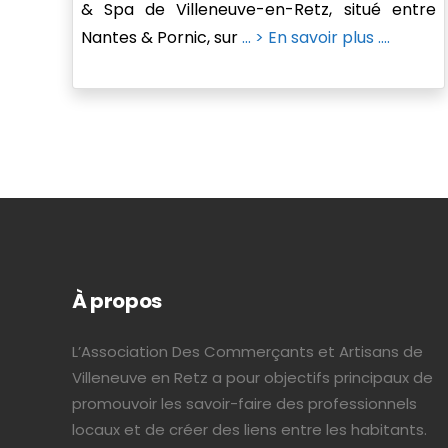
& Spa de Villeneuve-en-Retz, situé entre
Nantes & Pornic, sur
... > En savoir plus ....
À propos
L’Association Des Commerçants et Artisans de
Villeneuve en Retz a pour objectifs principaux de
promouvoir les savoir-faire des professionnels
locaux et de créer des liens entre les habitants.