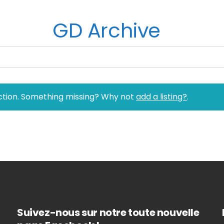
GD Archive
ection. Something missing? Why not
add a listing?
.
Suivez-nous sur notre toute nouvelle