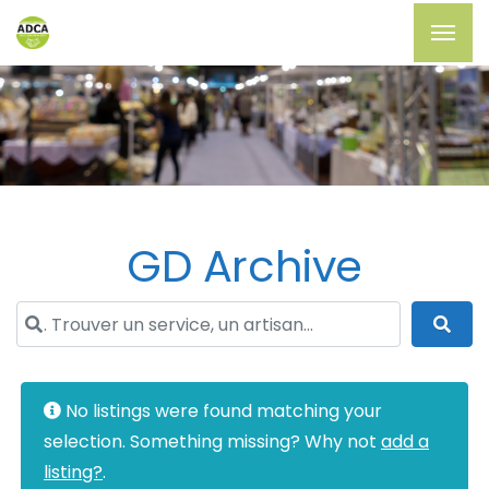
GD Archive
. Trouver un service, un artisan...
Sea
No listings were found matching your
selection. Something missing? Why not
add a
listing?
.