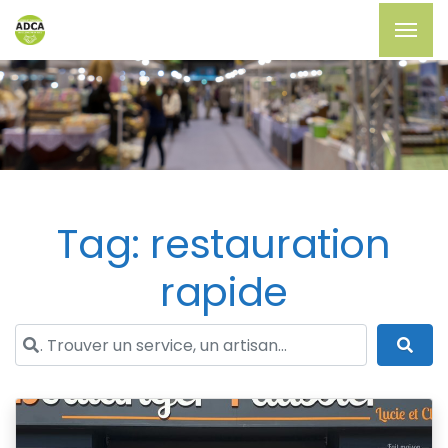
Tag: restauration
rapide
. Trouver un service, un artisan...
Sea