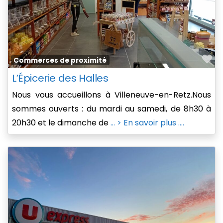
Fa
Commerces de proximité
L’Épicerie des Halles
Nous vous accueillons à Villeneuve-en-Retz.Nous
sommes ouverts : du mardi au samedi, de 8h30 à
20h30 et le dimanche de
... > En savoir plus ....