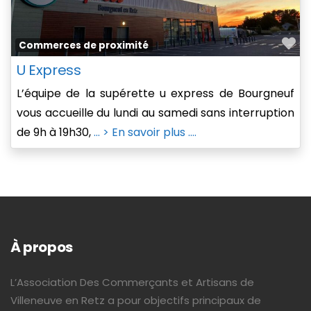
Fa
Commerces de proximité
U Express
L’équipe de la supérette u express de Bourgneuf
vous accueille du lundi au samedi sans interruption
de 9h à 19h30,
... > En savoir plus ....
À propos
L’Association Des Commerçants et Artisans de
Villeneuve en Retz a pour objectifs principaux de