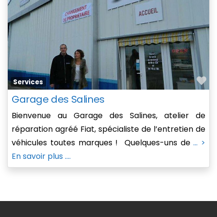
Fa
Services
Garage des Salines
Bienvenue au Garage des Salines, atelier de
réparation agréé Fiat, spécialiste de l’entretien de
véhicules toutes marques ! Quelques-uns de
... >
En savoir plus ....