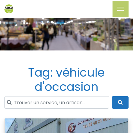
Tag: véhicule
d'occasion
. Trouver un service, un artisan...
Sea