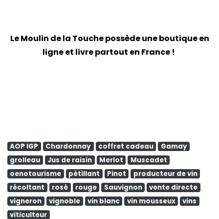
Le Moulin de la Touche possède une boutique en
ligne et livre partout en France !
AOP IGP
Chardonnay
coffret cadeau
Gamay
grolleau
Jus de raisin
Merlot
Muscadet
oenotourisme
pétillant
Pinot
producteur de vin
récoltant
rosé
rouge
Sauvignon
vente directe
vigneron
vignoble
vin blanc
vin mousseux
vins
viticulteur