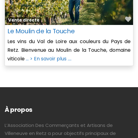
Fa
Vente directe
Le Moulin de la Touche
Les vins du Val de Loire aux couleurs du Pays de
Retz. Bienvenue au Moulin de la Touche, domaine
viticole
... > En savoir plus ....
À propos
L’Association Des Commerçants et Artisans de
Villeneuve en Retz a pour objectifs principaux de