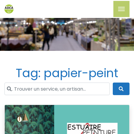
Tag: papier-peint
. Trouver un service, un artisan...
Sea