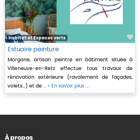
Fa
Habitat et Espaces verts
Estuaire peinture
Morgane, artisan peintre en bâtiment située à
Villeneuve-en-Retz effectue tous travaux de
rénovation extérieure (ravalement de façades,
volets…) et de
... > En savoir plus ....
À propos